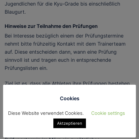
Jugendlichen für die
Kyu-Grade bis einschließlich
Blaugurt
.
Hinweise zur Teilnahme den Prüfungen
Bei Interesse bezüglich einem der Prüfungstermine
nehmt bitte frühzeitig Kontakt mit dem Trainerteam
auf. Diese entscheiden dann, wann eine Prüfung
sinnvoll ist und tragen euch in entsprechende
Prüfungslisten ein.
Ziel ist es, dass alle Athleten ihre Prüfungen bestehen,
daher kann es in Einzelfällen auch zu Ablehnungen für
Cookies
einzelne Termine kommen. Hier wird dann gemeinsam
auf den nächsten Termin hingearbeitet.
Diese Website verwendet Cookies.
Cookie settings
Extra-Prüfungstraining – Dein Feinschliff
Aktzeptieren
Damit am großen Tag alles sitzt, bieten wir für den