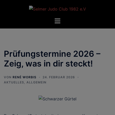
Zum
Inhalt
springen
Menü
umschalten
Prüfungstermine 2026 –
Zeig, was in dir steckt!
VON
RENÉ WORBIS
24. FEBRUAR 2026
AKTUELLES
,
ALLGEMEIN